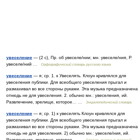
увеселение
— (2 с), Пр. об увеселе/нии; мн. увеселе/ния, Р.
увеселе/ний …
Орфографический словарь русского языка
увеселение
— я; ср. 1. к Увеселять. Клоун кривлялся для
увеселения публики. Для всеобщего увеселения прыгал и
размахивал во все стороны руками. Эта музыка предназначена
отнюдь не для увеселения. 2. обычно мн.: увеселения, ий.
Развлечение, зрелище, которое… …
Энциклопедический словарь
увеселение
— я; ср. 1) к увеселять Клоун кривлялся для
увеселения публики. Для всеобщего увеселения прыгал и
размахивал во все стороны руками. Эта музыка предназначена
отнюдь не для увеселения. 2) обычно мн.: увеселе/ния, ий.
Развлечение, зрелище, которое… …